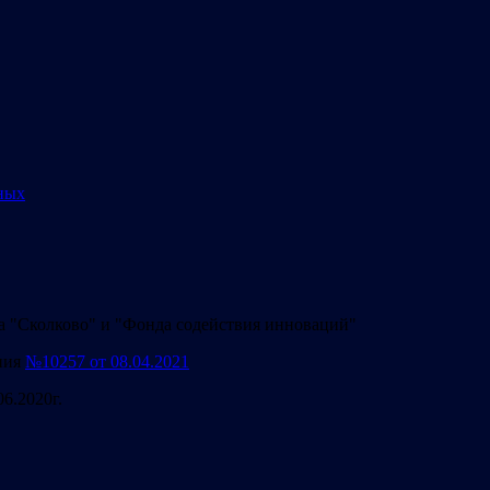
ных
а "Сколково" и "Фонда содействия инноваций"
ния
№10257 от 08.04.2021
06.2020г.