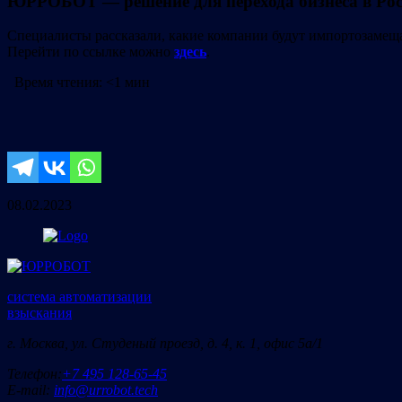
ЮРРОБОТ — решение для перехода бизнеса в Рос
Специалисты рассказали, какие компании будут импортозамещ
Перейти по ссылке можно
здесь
.
Время чтения:
<1 мин
08.02.2023
система автоматизации
взыскания
г. Москва, ул. Студеный проезд, д. 4, к. 1, офис 5а/1
Телефон:
+7 495 128-65-45
E-mail:
info@urrobot.tech