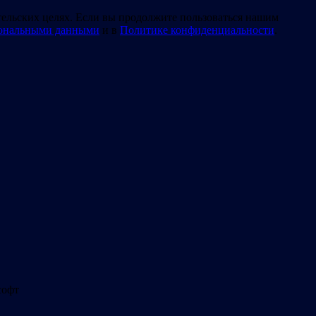
тельских целях. Если вы продолжите пользоваться нашим
сональными данными
и в
Политике конфиденциальности
.
софт