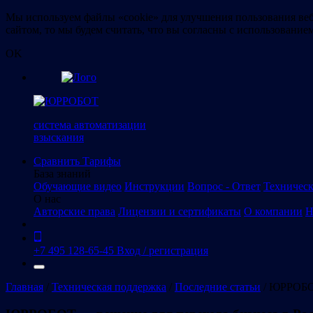
Мы используем файлы «cookie» для улучшения пользования веб
сайтом, то мы будем считать, что вы согласны с использование
OK
система автоматизации
взыскания
Сравнить
Тарифы
База знаний
Обучающие видео
Инструкции
Вопрос - Ответ
Техническ
О нас
Авторские права
Лицензии и сертификаты
О компании
Н
+7 495 128-65-45
Вход / регистрация
Главная
/
Техническая поддержка
/
Последние статьи
/
ЮРРОБОТ 