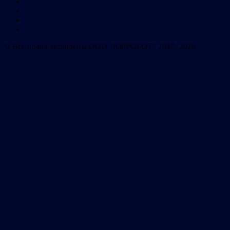
© Все права защищены ООО "ЮРРОБОТ" 2017- 2026
система автоматизации
взыскания
Имя
Телефон
E-mail