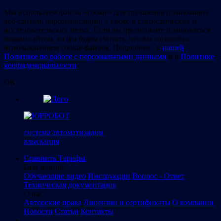
Мы используем файлы «cookie» для улучшения пользования
веб-сайтом, персонализации, а также в статистических и
исследовательских целях. Если вы продолжите пользоваться
нашим сайтом, то мы будем считать, что вы согласны с
использованием cookie-файлов. Подробнее - в
нашей
Политике по работе с персональными данными
и в
Политике
конфиденциальности
.
OK
система автоматизации
взыскания
Сравнить
Тарифы
База знаний
Обучающие видео
Инструкции
Вопрос - Ответ
Техническая документация
О нас
Авторские права
Лицензии и сертификаты
О компании
Новости
Статьи
Контакты