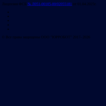
Лицензия ФСБ
№ Л051-00105-00/02055181
от 01.04.2025г.
© Все права защищены ООО "ЮРРОБОТ" 2017- 2026
система автоматизации
взыскания
Имя