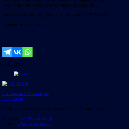
отопление, приходящееся на такое помещение.
Автоматизируйте Будущее с платформой ЮРРОБОТ!
Время чтения:
2 мин
21.03.2023
система автоматизации
взыскания
г. Москва, ул. Студеный проезд, д. 4, к. 1, офис 5а/1
Телефон:
+7 495 128-65-45
E-mail:
info@urrobot.tech