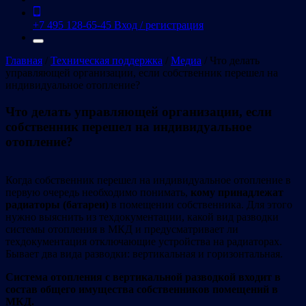
+7 495 128-65-45
Вход / регистрация
Главная
/
Техническая поддержка
/
Медиа
/
Что делать
управляющей организации, если собственник перешел на
индивидуальное отопление?
Что делать управляющей организации, если
собственник перешел на индивидуальное
отопление?
Когда собственник перешел на индивидуальное отопление в
первую очередь необходимо понимать,
кому принадлежат
радиаторы (батареи)
в помещении собственника. Для этого
нужно выяснить из техдокументации, какой вид разводки
системы отопления в МКД и предусматривает ли
техдокументация отключающие устройства на радиаторах.
Бывает два вида разводки: вертикальная и горизонтальная.
Система отопления с вертикальной разводкой входит в
состав общего имущества собственников помещений в
МКД.