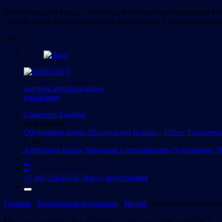
Мы используем файлы «cookie» для улучшения пользования веб
сайтом, то мы будем считать, что вы согласны с использование
OK
система автоматизации
взыскания
Сравнить
Тарифы
База знаний
Обучающие видео
Инструкции
Вопрос - Ответ
Техническ
О нас
Авторские права
Лицензии и сертификаты
О компании
Н
+7 495 128-65-45
Вход / регистрация
Главная
/
Техническая поддержка
/
Медиа
/
Что мы хотели бы в