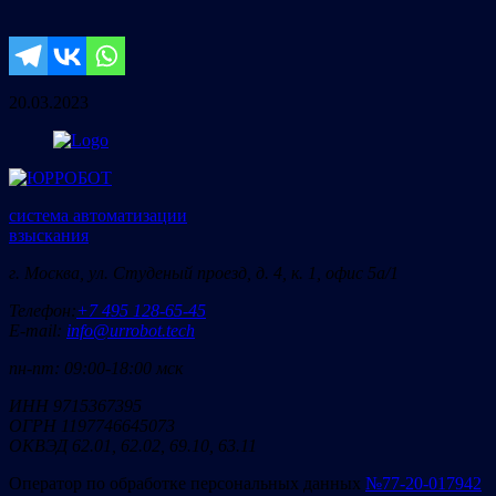
20.03.2023
система автоматизации
взыскания
г. Москва, ул. Студеный проезд, д. 4, к. 1, офис 5а/1
Телефон:
+7 495 128-65-45
E-mail:
info@urrobot.tech
пн-пт: 09:00-18:00 мск
ИНН 9715367395
ОГРН 1197746645073
ОКВЭД 62.01, 62.02, 69.10, 63.11
Оператор по обработке персональных данных
№77-20-017942