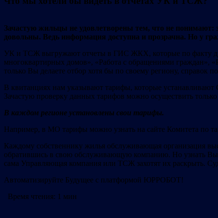
Что мы хотели бы видеть в отчетах УК и ТСЖ?
Зачастую жильцы не удовлетворены тем, что не понимают:
довольны. Ведь информация доступна и прозрачна. Но у гр
УК и ТСЖ выгружают отчеты в ГИС ЖКХ, которые по факту дуб
многоквартирных домов», «Работа с обращениями граждан», «
только Вы делаете отбор хотя бы по своему региону, справок по
В квитанциях нам указывают тарифы, которые устанавливают 
Зачастую проверку данных тарифов можно осуществить только
В каждом регионе установлены свои тарифы.
Например, в МО тарифы можно узнать на сайте Комитета по т
Каждому собственнику жилья обслуживающая организация выст
обратившись в свою обслуживающую компанию. Но узнать Вы 
сама Управляющая компания или ТСЖ захотят их раскрыть. Су
Автоматизируйте Будущее с платформой ЮРРОБОТ!
Время чтения:
1 мин