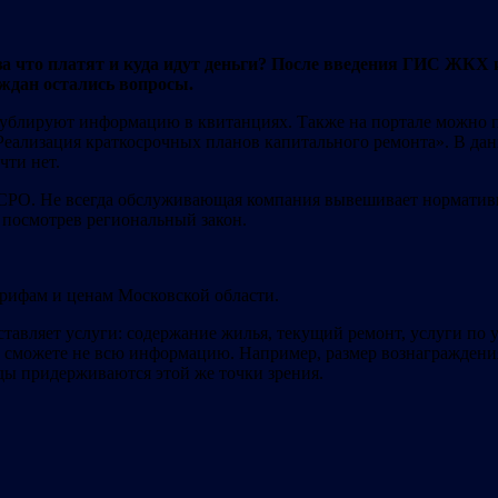
 за что платят и куда идут деньги? После введения ГИС ЖК
аждан остались вопросы.
лируют информацию в квитанциях. Также на портале можно пос
Реализация краткосрочных планов капитального ремонта». В д
чти нет.
СРО. Не всегда обслуживающая компания вывешивает нормативн
 посмотрев региональный закон.
арифам и ценам Московской области.
авляет услуги: содержание жилья, текущий ремонт, услуги по
сможете не всю информацию. Например, размер вознаграждения
ды придерживаются этой же точки зрения.