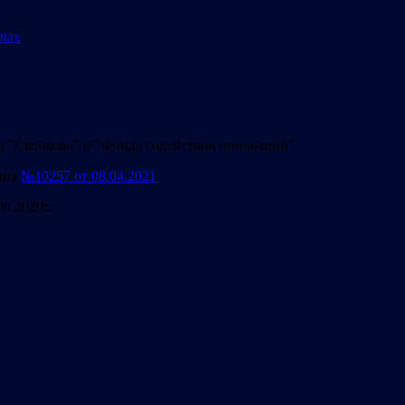
ных
а "Сколково" и "Фонда содействия инноваций"
ния
№10257 от 08.04.2021
06.2020г.