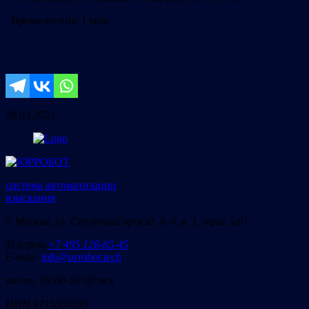
Время чтения:
1 мин
20.03.2023
система автоматизации
взыскания
г. Москва, ул. Студеный проезд, д. 4, к. 1, офис 5а/1
Телефон:
+7 495 128-65-45
E-mail:
info@urrobot.tech
пн-пт: 09:00-18:00 мск
ИНН 9715367395