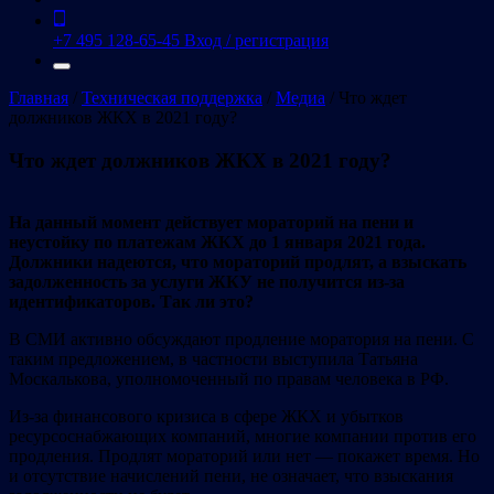
+7 495 128-65-45
Вход / регистрация
Главная
/
Техническая поддержка
/
Медиа
/
Что ждет
должников ЖКХ в 2021 году?
Что ждет должников ЖКХ в 2021 году?
На данный момент действует мораторий на пени и
неустойку по платежам ЖКХ до 1 января 2021 года.
Должники надеются, что мораторий продлят, а взыскать
задолженность за услуги ЖКУ не получится из-за
идентификаторов. Так ли это?
В СМИ активно обсуждают продление моратория на пени. С
таким предложением, в частности выступила Татьяна
Москалькова, уполномоченный по правам человека в РФ.
Из-за финансового кризиса в сфере ЖКХ и убытков
ресурсоснабжающих компаний, многие компании против его
продления. Продлят мораторий или нет — покажет время. Но
и отсутствие начислений пени, не означает, что взыскания