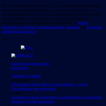
Мы используем файлы «cookie» для улучшения пользования
веб-сайтом, персонализации, а также в статистических и
исследовательских целях. Если вы продолжите пользоваться
нашим сайтом, то мы будем считать, что вы согласны с
использованием cookie-файлов. Подробнее - в
нашей
Политике по работе с персональными данными
и в
Политике
конфиденциальности
.
OK
система автоматизации
взыскания
Сравнить
Тарифы
База знаний
Обучающие видео
Инструкции
Вопрос - Ответ
Техническая документация
О нас
Авторские права
Лицензии и сертификаты
О компании
Новости
Статьи
Контакты