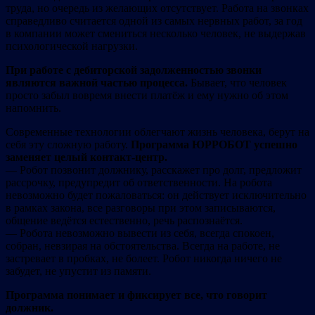
труда, но очередь из желающих отсутствует. Работа на звонках
справедливо считается одной из самых нервных работ, за год
в компании может смениться несколько человек, не выдержав
психологической нагрузки.
При работе с дебиторской задолженностью звонки
являются важной частью процесса.
Бывает, что человек
просто забыл вовремя внести платёж и ему нужно об этом
напомнить.
Современные технологии облегчают жизнь человека, берут на
себя эту сложную работу.
Программа ЮРРОБОТ успешно
заменяет целый контакт-центр.
— Робот позвонит должнику, расскажет про долг, предложит
рассрочку, предупредит об ответственности. На робота
невозможно будет пожаловаться: он действует исключительно
в рамках закона, все разговоры при этом записываются,
общение ведётся естественно, речь распознаётся.
— Робота невозможно вывести из себя, всегда спокоен,
собран, невзирая на обстоятельства. Всегда на работе, не
застревает в пробках, не болеет. Робот никогда ничего не
забудет, не упустит из памяти.
Программа понимает и фиксирует все, что говорит
должник.