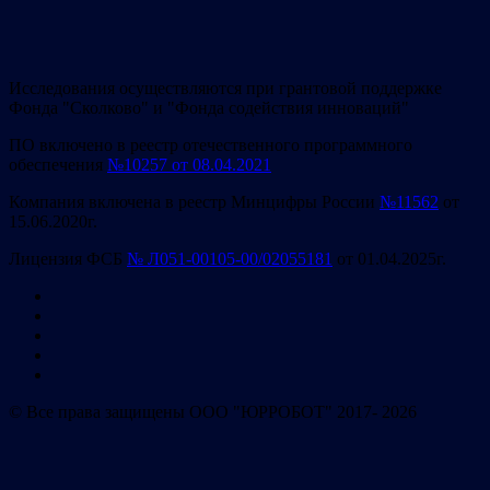
Исследования осуществляются при грантовой поддержке
Фонда "Сколково" и "Фонда содействия инноваций"
ПО включено в реестр отечественного программного
обеспечения
№10257 от 08.04.2021
Компания включена в реестр Минцифры России
№11562
от
15.06.2020г.
Лицензия ФСБ
№ Л051-00105-00/02055181
от 01.04.2025г.
© Все права защищены ООО "ЮРРОБОТ" 2017- 2026