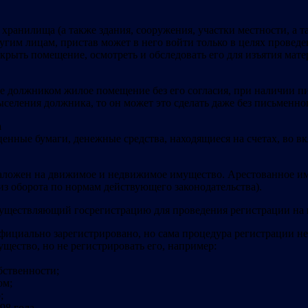
ранилища (а также здания, сооружения, участки местности, а т
им лицам, пристав может в него войти только в целях проведе
вскрыть помещение, осмотреть и обследовать его для изъятия ма
е должником жилое помещение без его согласия, при наличии пи
селения должника, то он может это сделать даже без письменно
а
нные бумаги, денежные средства, находящиеся на счетах, во вк
наложен на движимое и недвижимое имущество. Арестованное иму
из оборота по нормам действующего законодательства).
осуществляющий госрегистрацию для проведения регистрации на
фициально зарегистрировано, но сама процедура регистрации не 
щество, но не регистрировать его, например:
бственности;
ом;
;
98 года.