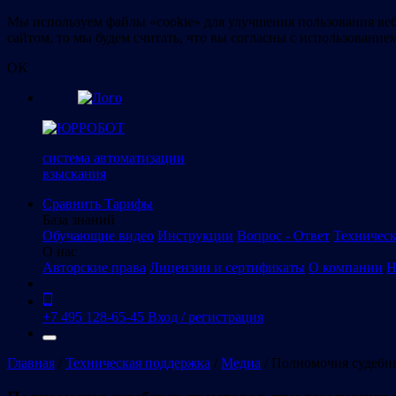
Мы используем файлы «cookie» для улучшения пользования веб
сайтом, то мы будем считать, что вы согласны с использование
OK
система автоматизации
взыскания
Сравнить
Тарифы
База знаний
Обучающие видео
Инструкции
Вопрос - Ответ
Техническ
О нас
Авторские права
Лицензии и сертификаты
О компании
Н
+7 495 128-65-45
Вход / регистрация
Главная
/
Техническая поддержка
/
Медиа
/
Полномочия судебн