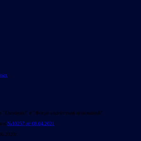
ных
а "Сколково" и "Фонда содействия инноваций"
ния
№10257 от 08.04.2021
06.2020г.