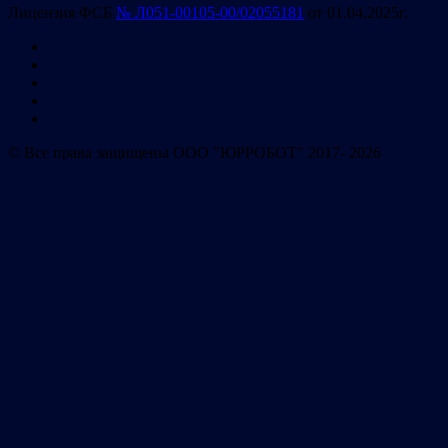
Лицензия ФСБ
№ Л051-00105-00/02055181
от 01.04.2025г.
© Все права защищены ООО "ЮРРОБОТ" 2017- 2026
система автоматизации
взыскания
Имя