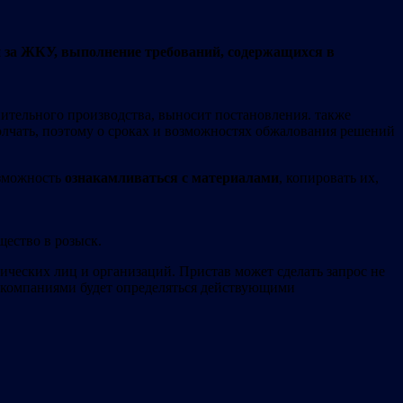
и за ЖКУ, выполнение требований, содержащихся в
нительного производства, выносит постановления. также
олчать, поэтому о сроках и возможностях обжалования решений
озможность
ознакамливаться с материалами
, копировать их,
щество в розыск.
ических лиц и организаций. Пристав может сделать запрос не
и компаниями будет определяться действующими