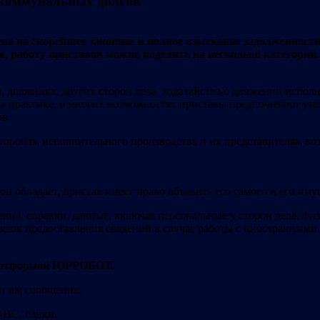
 коммунальных долгов
ена на скорейшее законное и полное взыскание задолженност
я, работу приставов можно поделить на несколько категорий.
я
, должника, других сторон дела, ходатайства о движении испол
На практике, о многих возможностях приставы предпочитают ум
ов.
торонам исполнительного производства и их представителям в
н обладает, пристав имеет право объявить его самого и его иму
ия, справки, данные, включая персональные у сторон дела, физ
порядок предоставления сведений в случае работы с иностранным
атформой ЮРРОБОТ
.
т им сообщения.
ФНС, банки.