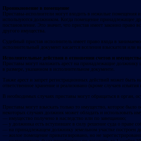
Проникновение в помещение
Приставы-исполнители могут входить в нежилые помещения и х
используются должником. Когда помещение принадлежащее друг
постановление. Это значит, что пристав имеет законно право 
другого имущества.
Судебный пристав исполнитель имеет право входа в занимаемо
исполнительный документ касается вселения взыскателя или вы
Исполнительные действия в отношении счетов и имуществ
Приставы могут наложить арест на принадлежащие должнику це
в размере, указанном в исполнительном документе.
Также арест и запрет регистрационных действий может быть 
ответственное хранение и реализовано (кроме случаев изъятия 
В необходимых случаях приставы могут обращаться в орган, 
Приставы могут взыскать только то имущество, которое было о
некоторых случаях должник может обладать и использовать иму
— имущество получено в наследство или по завещанию;
— у должника есть вступившее в силу решение суда о праве со
— на принадлежащем должнику земельном участке построен д
— жилое помещение приватизировано, но не зарегистрировано
— недвижимость была приобретена по договору до 1 ноября 19