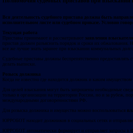
Полномочия судебных приставов при взыскании
Вся деятельность судебного пристава должна быть направл
исполнительном листе или судебном приказе. Условно говор
Текущая работа
Приставы принимают и рассматривают
заявления взыскател
пристав должен разъяснить порядок и сроки их обжалования. 
все же лучше знать заранее при взыскании коммунальных долг
Судебные приставы должны беспрепятственно предоставлять с
делать выписки.
Розыск должника
Когда не известно где находится должник и каким имуществом о
Для целей взыскания могут быть запрошены необходимые сведен
только в организации на территории России, но и за рубеж, 
международными договоренностями РФ.
Для розыска должника и имущества можно воспользоваться
пл
ЮРРОБОТ находит должников в социальных сетях и отправляе
ЮРРОБОТ автоматически формирует и отправляет запросы в 