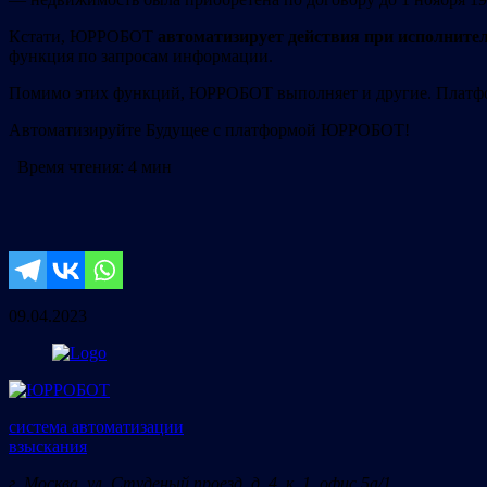
Кстати, ЮРРОБОТ
автоматизирует действия при исполните
функция по запросам информации.
Помимо этих функций, ЮРРОБОТ выполняет и другие. Плат
Автоматизируйте Будущее с платформой ЮРРОБОТ!
Время чтения:
4 мин
09.04.2023
система автоматизации
взыскания
г. Москва, ул. Студеный проезд, д. 4, к. 1, офис 5а/1