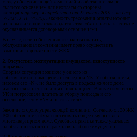
между обслуживающей компанией и собственником не
является основанием для неоплаты со стороны
жильца(
например, в определении от 22 января 2019 г. по делу
№ 308-ЭС18-14220
). Законность требований оплаты исходит
из норм жилищного законодательства, обязанность платить не
обуславливается договорными отношениями.
В случае, если собственник откажется платить,
обслуживающая компания имеет право осуществить
взыскание задолженности ЖКХ.
2
.
Отсутствие эксплуатации имущества, недоступность
подъезда.
Спорная ситуация возникла у одного из
собственников
помещения с очередной УК. У собственника,
назовем его «N», не было доступа в подъезд жилого дома,
имелась своя электролиния с подстанцией. В доме поменялась
УК и потребовала платить за уборку подъезда и его
освещение, с чем «N» и не согласился.
Закон на стороне управляющей компании. Согласно ст. 39 ЖК
РФ собственник обязан оплачивать общее имущество в
многоквартирном доме. Судебная практика также указывает
на обязанность оплаты расходов на общее имущество.
3. В квартире никто не живет.