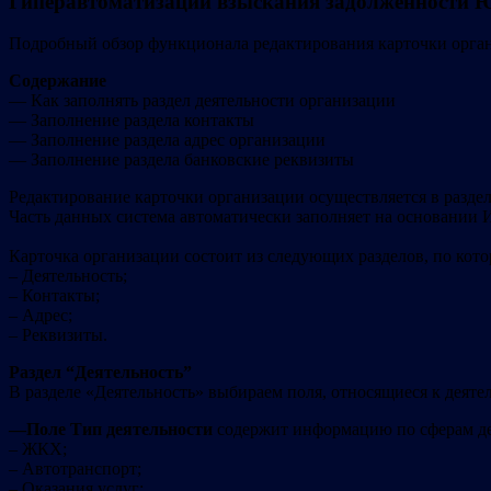
Гиперавтоматизации взыскания задолженности Ю
Подробный обзор функционала редактирования карточки орга
Содержание
— Как заполнять раздел деятельности организации
— Заполнение раздела контакты
— Заполнение раздела адрес организации
— Заполнение раздела банковские реквизиты
Редактирование карточки организации осуществляется в раздел
Часть данных система автоматически заполняет на основании 
Карточка организации состоит из следующих разделов, по кото
– Деятельность
;
– Контакты
;
– Адрес
;
– Реквизиты.
Раздел
“
Деятельность
”
В разделе «Деятельность» выбираем поля, относящиеся к деяте
—
Поле Тип деятельности
содержит информацию по сферам де
– ЖКХ;
– Автотранспорт;
– Оказания услуг;