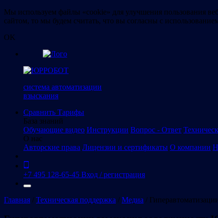
Мы используем файлы «cookie» для улучшения пользования веб
сайтом, то мы будем считать, что вы согласны с использование
OK
система автоматизации
взыскания
Сравнить
Тарифы
База знаний
Обучающие видео
Инструкции
Вопрос - Ответ
Техническ
О нас
Авторские права
Лицензии и сертификаты
О компании
Н
+7 495 128-65-45
Вход / регистрация
Главная
/
Техническая поддержка
/
Медиа
/
Гиперавтоматизации