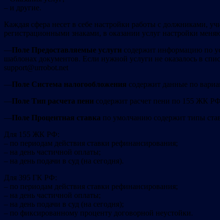
– и другие.
Каждая сфера несет в себе настройки работы с должниками, уч
регистрационными знаками, в оказании услуг настройки меняют
—
Поле Предоставляемые услуги
содержит информацию по усл
шаблонах документов. Если нужной услуги не оказалось в спис
support@urrobot.net
—
Поле Система налогообложения
содержит данные по вариан
—
Поле Тип расчета пени
содержит расчет пени по 155 ЖК РФ
—
Поле Процентная ставка
по умолчанию содержит типы ставо
Для 155 ЖК РФ:
– по периодам действия ставки рефинансирования;
– на день частичной оплаты;
– на день подачи в суд (на сегодня).
Для 395 ГК РФ:
– по периодам действия ставки рефинансирования;
– на день частичной оплаты;
– на день подачи в суд (на сегодня);
– по фиксированному проценту договорной неустойки.