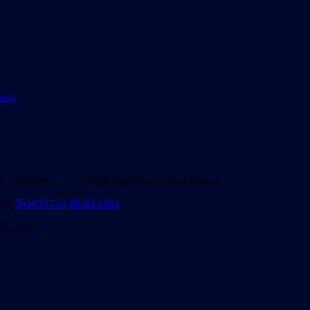
ных
а "Сколково" и "Фонда содействия инноваций"
ния
№10257 от 08.04.2021
06.2020г.