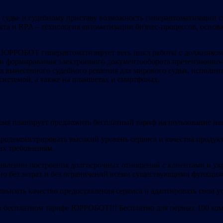
удье и судебному приставу возможность гиперавтоматизации сво
кта и RPA – технология автоматизации бизнес-процессов, осно
ЮРРОБОТ гиперавтоматизирует весь цикл работы с должником –
 и формирования электронного документооборота претензионно-и
вынесенного судебного решения для мирового судьи, исполните
истемой, а также на планшетах и смартфонах.
я планирует предложить бесплатный тариф на пользование на
продемонстрировать высокий уровень сервиса и качества проду
их требованиям.
аправлении построения долгосрочных отношений с клиентами и 
но без затрат и без ограничений всеми существующими функция
высить качество предоставления сервиса и адаптировать свои у
в бесплатном тарифе ЮРРОБОТ!!! Бесплатно для первых 100 комп