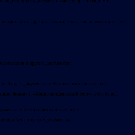
ывающих и других документов между организациями:
ит данные по адресу автоматически, если адреса отличаются –
я договоров и других документов:
в шаблонах документов и бухгалтерских документах.
вание банка»
и
«Корреспондентский счёт»
этого банка.
кументов и бухгалтерских документах.
нтов и бухгалтерских документах.