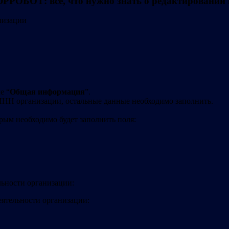
РРОБОТ: все, что нужно знать о редактировании
низации
е “
Общая информация
”.
ИНН организации, остальные данные необходимо заполнить.
рым необходимо будет заполнить поля:
льности организации:
ятельности организации: