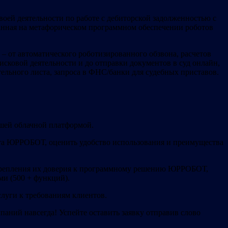
ей деятельности по работе с дебиторской задолженностью с
ванная на метафорическом программном обеспечении роботов
 от автоматического роботизированного обзвона, расчетов
сковой деятельности и до отправки документов в суд онлайн,
льного листа, запроса в ФНС/банки для судебных приставов.
шей облачной платформой.
кта ЮРРОБОТ, оценить удобство использования и преимущества
укрепления их доверия к программному решению ЮРРОБОТ,
ми (500 + функций).
слуги к требованиям клиентов.
аний навсегда! Успейте оставить заявку отправив слово