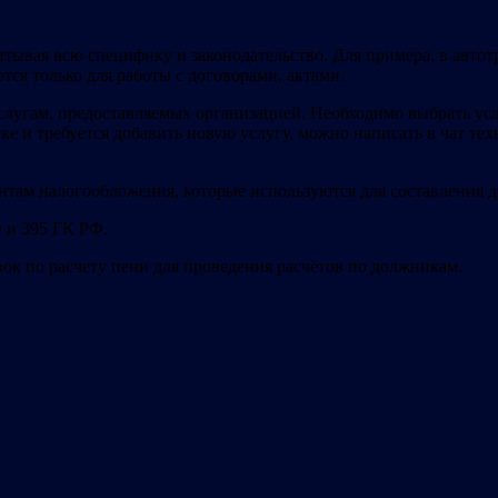
итывая всю специфику и законодательство. Для примера, в авто
ся только для работы с договорами, актами.
угам, предоставляемых организацией. Необходимо выбрать усл
ке и требуется добавить новую услугу, можно написать в чат т
там налогообложения, которые используются для составления до
 и 395 ГК РФ.
к по расчету пени для проведения расчётов по должникам.