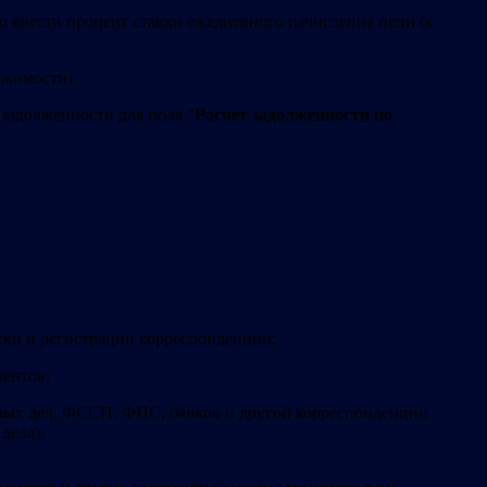
мо ввести процент ставки ежедневного начисления пени (к
ижимости).
т задолженности для поля “
Расчет задолженности по
тки и регистрации корреспонденции;
ментов;
ных дел, ФССП, ФНС, банков и другой корреспонденции
дела).