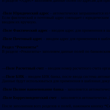
В разделе «Адрес» заполняем данные полей по адресам для пр
-Поле Юридический адрес
– автоматически запрашивается из
Если фактический и почтовый адрес совпадает с юридическим а
вводим их вручную.
-Поле Фактический адрес
– вводим адрес для применения в ш
-Поле Почтовый адрес
– вводим адрес для применения в шабл
Раздел
“
Реквизиты
”
В разделе «Реквизиты» заполняем данные полей по банковским
—
Поле Расчетный счет
– вводим номер расчетного счета орга
—
Поле БИК
– вводим БИК банка, после ввода система автома
Данные будут использоваться для применения в шаблонах доку
-Поле Полное наименование банка
– заполняется автоматичес
-Поле Корреспондентский счет
– заполняется автоматически. 
После заполнения всех разделов и полей, нажимаем кнопку
“С