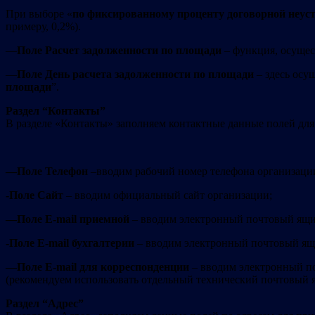
При выборе «
по фиксированному проценту договорной неус
примеру, 0,2%).
—
Поле Расчет задолженности по площади
– функция, осущес
—
Поле День расчета задолженности по площади
– здесь осущ
площади
”.
Раздел “Контакты”
В разделе «Контакты» заполняем контактные данные полей дл
—
Поле Телефон
–вводим рабочий номер телефона организаци
-Поле Сайт
– вводим официальный сайт организации;
—
Поле E-mail приемной
– вводим электронный почтовый ящик
-Поле E-mail бухгалтерии
– вводим электронный почтовый ящи
—
Поле E-mail для корреспонденции
– вводим электронный по
(рекомендуем использовать отдельный технический почтовый я
Раздел “Адрес”