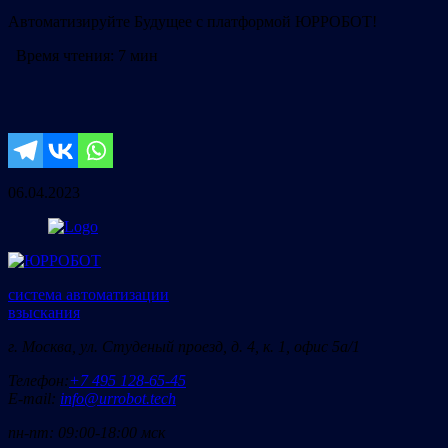
Автоматизируйте Будущее с платформой ЮРРОБОТ!
Время чтения:
7 мин
06.04.2023
система автоматизации
взыскания
г. Москва, ул. Студеный проезд, д. 4, к. 1, офис 5а/1
Телефон:
+7 495 128-65-45
E-mail:
info@urrobot.tech
пн-пт: 09:00-18:00 мск