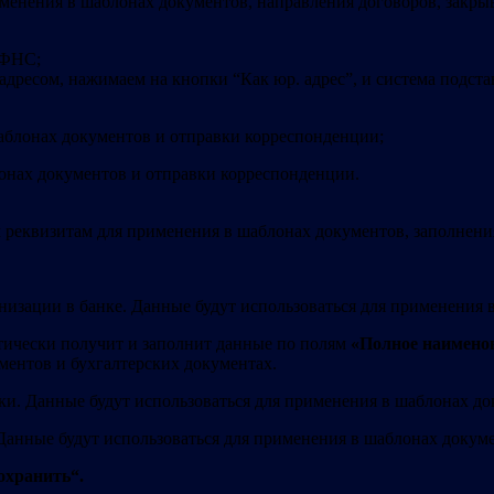
именения в шаблонах документов, направления договоров, закр
 ФНС;
дресом, нажимаем на кнопки “Как юр. адрес”, и система подстав
аблонах документов и отправки корреспонденции;
онах документов и отправки корреспонденции.
 реквизитам для применения в шаблонах документов, заполнени
низации в банке. Данные будут использоваться для применения 
тически получит и заполнит данные по полям
«Полное наимено
ментов и бухгалтерских документах.
ки. Данные будут использоваться для применения в шаблонах до
Данные будут использоваться для применения в шаблонах докуме
охранить“.