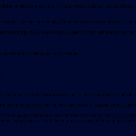
тойки
» появится новое поле «Процентная ставка», где необходи
твляющая расчет по площади (квадратным метрам объекта недв
ествляется выбор – дня месяца, с какого будет начинаться расче
я применения в шаблонах документов:
и;
 для направления электронных писем, которые требуют обрабо
к для направления счетов, бухгалтерских и закрывающих доку
чтовый ящик для приема электронных писем по статусам судеб
щик, так как может быть очень много писем по всем движениям 